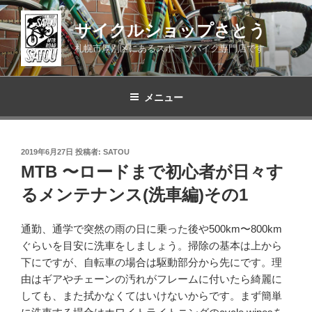
コ
ン
サイクルショップさとう
テ
札幌市厚別区にあるスポーツバイク専門店です
ン
ツ
へ
メニュー
ス
キ
ッ
投
2019年6月27日
投稿者:
SATOU
プ
稿
MTB 〜ロードまで初心者が日々す
日:
るメンテナンス(洗車編)その1
通勤、通学で突然の雨の日に乗った後や500km〜800km
ぐらいを目安に洗車をしましょう。掃除の基本は上から
下にですが、自転車の場合は駆動部分から先にです。理
由はギアやチェーンの汚れがフレームに付いたら綺麗に
しても、また拭かなくてはいけないからです。まず簡単