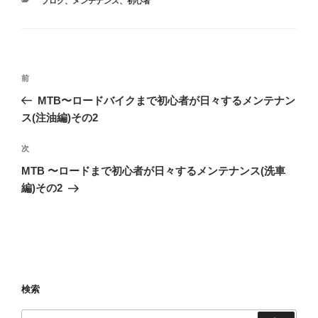
ブログ
、
メンテナンス
、
初心者
テ
ゴ
リ
ー
投
前
前
稿
の
MTB〜ロードバイクまで初心者が日々するメンテナン
ナ
投
ス(注油編)その2
ビ
稿
ゲ
次
次
の
ー
MTB 〜ロードまで初心者が日々するメンテナンス(洗車
投
シ
編)その2
稿
ョ
ン
検索
検