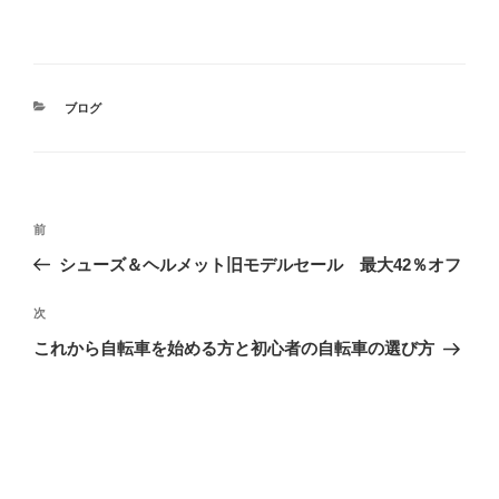
カ
ブログ
テ
ゴ
リ
ー
投
前
前
稿
の
シューズ＆ヘルメット旧モデルセール 最大42％オフ
ナ
投
ビ
稿
次
次
ゲ
の
これから自転車を始める方と初心者の自転車の選び方
投
ー
稿
シ
ョ
ン