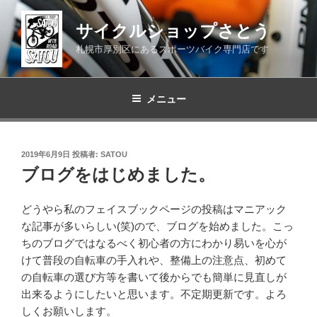
コ
ン
サイクルショップさとう
テ
札幌市厚別区にあるスポーツバイク専門店です
ン
ツ
へ
メニュー
ス
キ
ッ
投
2019年6月9日
投稿者:
SATOU
プ
稿
ブログをはじめました。
日:
どうやら私のフェイスブックページの投稿はマニアック
な記事が多いらしい(笑)ので、ブログを始めました。こっ
ちのブログではなるべく初心者の方にわかり易いを心が
けて普段の自転車の手入れや、整備上の注意点、初めて
の自転車の選び方等を書いて後からでも簡単に見直しが
出来るようにしたいと思います。不定期更新です。よろ
しくお願いします。